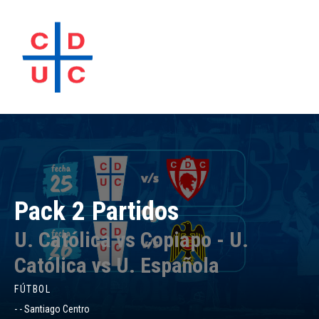
Pack 2 Partidos
U. Católica vs Copiapo - U.
Católica vs U. Española
FÚTBOL
- - Santiago Centro