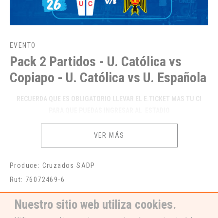
EVENTO
Pack 2 Partidos - U. Católica vs
Copiapo - U. Católica vs U. Española
RECUERDA QUE ES OBLIGATORIO LLEVAR EL E.TICKET MAS TU CI
PARA QUE PUEDAS INGRESAR AL ESTADIO
NO SE REALIZARAN CAMBIOS EN LOS E.TICKETS
VER MÁS
Produce: Cruzados SADP
Rut: 76072469-6
El precio publicado incluye tickets para los partidos con D. Copiapó
y U. Española, ambos a disputarse en el Estadio Bicentenario de
Nuestro sitio web utiliza cookies.
La Florida.