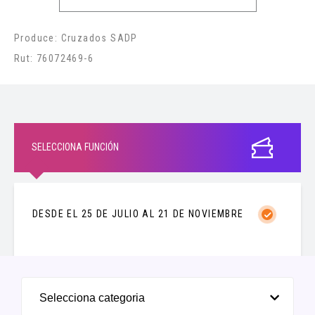
2026
Produce: Cruzados SADP
Días y horarios
Rut: 76072469-6
Sábado:
09:30
Domingo:
09:30
Objetivo general
SELECCIONA FUNCIÓN
Enseñanza
metodológica, progresiva y sistemática
de
los fundamentos del fútbol.
Objetivos específicos
DESDE EL 25 DE JULIO AL 21 DE NOVIEMBRE
Trabajo de formación física, desarrollando cualidades
motoras y coordinación general.
Enseñanza de los fundamentos técnicos del fútbol.
Enseñanza de los principios de juego del fútbol.
Selecciona categoria
Formación en buenas conductas y valores.