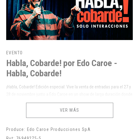
EVENTO
Habla, Cobarde! por Edo Caroe -
Habla, Cobarde!
¡Habla, Cobarde! Edición especial: Vive la venta de entradas para el 27 y
28 de noviembre junto a Edo Caroe en un show de larga duración donde
solamente se improvisa e interactúa con el público. ¿Te lo vas a perder?
VER MÁS
*Realiza tu compra de tickets sólo por canales oficiales o personas
que respalden la compra de una manera confiable, al comprar en
Produce: Edo Caroe Producciones SpA
reventa te arriesgas a estafas.
Rut: 76949275-5