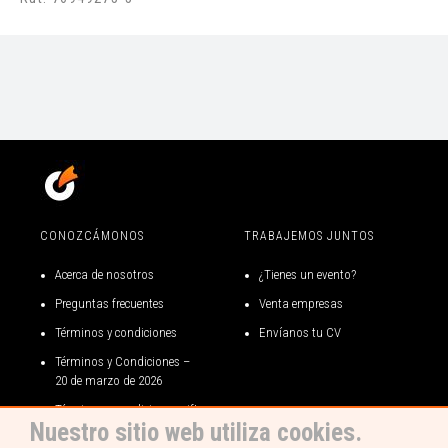
CONOZCÁMONOS
TRABAJEMOS JUNTOS
Acerca de nosotros
¿Tienes un evento?
Preguntas frecuentes
Venta empresas
Términos y condiciones
Envíanos tu CV
Términos y Condiciones –
20 de marzo de 2026
Términos y condiciones gift
Nuestro sitio web utiliza cookies.
card