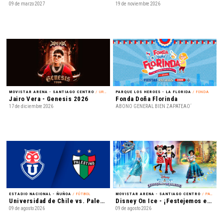
09 de marzo 2027
19 de noviembre 2026
MOVISTAR ARENA - SANTIAGO CENTRO
/ URBANO
PARQUE LOS HEROES - LA FLORIDA
/ FONDA
Jairo Vera - Genesis 2026
Fonda Doña Florinda
17 de diciembre 2026
ABONO GENERAL BIEN ZAPATEAO´
ESTADIO NACIONAL - ÑUÑOA
/ FÚTBOL
MOVISTAR ARENA - SANTIAGO CENTRO
/ PATINAJE EN HIELO
Universidad de Chile vs. Palestino - Liga de Primera Mercado Libre - Fecha 18
Disney On Ice - ¡Festejemos en Familia!
09 de agosto 2026
09 de agosto 2026