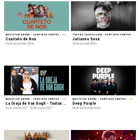
MOVISTAR ARENA - SANTIAGO CENTRO
/ ROCK
TEATRO CAUPOLICÁN - SANTIAGO CENTRO
/ REGGAETÓN
Cuarteto de Nos
Julianno Sosa
05 de diciembre 2026
24 de octubre 2026
MOVISTAR ARENA - SANTIAGO CENTRO
/ POP
MOVISTAR ARENA - SANTIAGO CENTRO
/ HARD ROCK
La Oreja de Van Gogh - Tantas cosas que contar Tour 2027
Deep Purple
26 de marzo 2027 - 30 de marzo 2027
08 de diciembre 2026