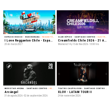
ESPACIO RIESCO - HUECHURABA
/ REGGAETÓN
CLUB HÍPICO - SANTIAGO CENTRO
/ ELECTRÓNICA
I Love Reggaeton Chile - Espacio Riesco 2027
Creamfields Chile 2026 - 21 Años
20 de marzo 2027
Weekend 14 y 15 de Nov 2026 - 13:00 hrs
MOVISTAR ARENA - SANTIAGO CENTRO
/ REGGAETÓN
TEATRO CAUPOLICÁN - SANTIAGO CENTRO
/ K-POP
Arcángel
XLOV - LATAM TOUR II
31 de agosto 2026 - 02 de septiembre 2026
24 de noviembre 2026