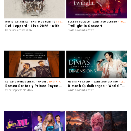
MOVISTAR ARENA - SANTIAGO CENTRO
/ ROCK
TEATRO COLISEO - SANTIAGO CENTRO
/ ROCK ALTERNATIVO
Def Leppard - Live 2026 - with Special Guest Extreme
Twilight in Concert
08 de noviembre 2026
06 de noviembre 2026
ESTADIO MONUMENTAL - MACUL
/ BACHATA
MOVISTAR ARENA - SANTIAGO CENTRO
/ CLASSICAL CROSSOVER
Romeo Santos y Prince Royce - Mejor Tarde que Nunca
Dimash Qudaibergen - World Tour: Dimensions
20 de septiembre 2026
24 de noviembre 2026