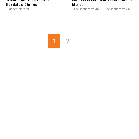
HAVANA CLUB - CONCEPCIÓN
/ POP
MOVISTAR ARENA - SANTIAGO CENTRO
/ POP
Bandalos Chinos
Morat
01 de octubre 2026
08 de septiembre 2026 - 16 de septiembre 2026
1
2