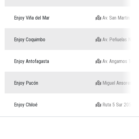
Enjoy Viña del Mar
Av. San Martin 199
Enjoy Coquimbo
Av. Peñuelas Nort
Enjoy Antofagasta
Av. Angamos 1455
Enjoy Pucón
Miguel Ansorena 1
Enjoy Chiloé
Ruta 5 Sur 2053