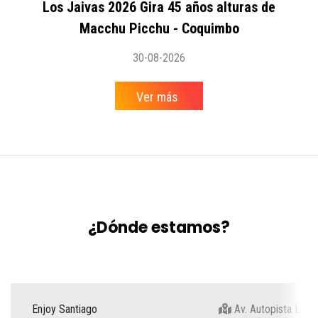
Los Jaivas 2026 Gira 45 años alturas de
Macchu Picchu - Coquimbo
30-08-2026
Ver más
¿Dónde estamos?
Enjoy Santiago
Av. Autopista Los 