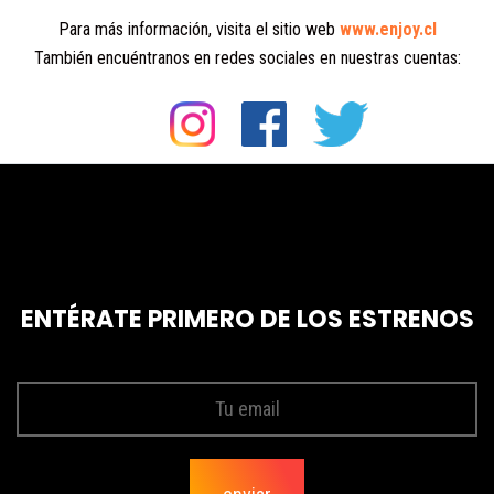
Para más información, visita el sitio web
www.enjoy.cl
También encuéntranos en redes sociales en nuestras cuentas:
ENTÉRATE PRIMERO
DE LOS ESTRENOS