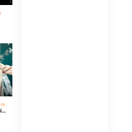
K
OVER
Dimash Qudaibergen - World Tour: Dimensions