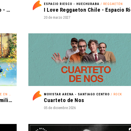
ESPACIO RIESCO - HUECHURABA
/ REGGAETÓN
Universidad de Chile vs. Palestino - Liga de Primera Mercado Libre - Fecha 18
20 de marzo 2027
N HIELO
MOVISTAR ARENA - SANTIAGO CENTRO
/ ROCK
Disney On Ice - ¡Festejemos en Familia!
Cuarteto de Nos
05 de diciembre 2026