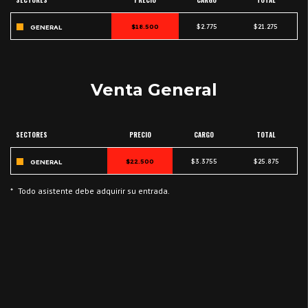
$18.500
$2.775
$21.275
GENERAL
Venta General
SECTORES
PRECIO
CARGO
TOTAL
$22.500
$3.3755
$25.875
GENERAL
*
Todo asistente debe adquirir su entrada.