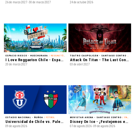
26 de marzo 2027 - 30 de marzo 2027
24 de octubre 2026
ESPACIO RIESCO - HUECHURABA
/ REGGAETÓN
TEATRO CAUPOLICÁN - SANTIAGO CENTRO
/ MÚSICA
I Love Reggaeton Chile - Espacio Riesco 2027
Attack On Titan - The Last Concert
20 de marzo 2027
03 de abril 2027
ESTADIO NACIONAL - ÑUÑOA
/ FÚTBOL
MOVISTAR ARENA - SANTIAGO CENTRO
/ PATINAJE EN HIELO
Universidad de Chile vs. Palestino - Liga de Primera Mercado Libre - Fecha 18
Disney On Ice - ¡Festejemos en Familia!
09 de agosto 2026
07 de agosto 2026 - 09 de agosto 2026