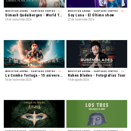
MOVISTAR ARENA - SANTIAGO CENTRO
/ CLASSICAL CROSSOVER
MOVISTAR ARENA - SANTIAGO CENTRO
/ INFANTIL
Dimash Qudaibergen - World Tour: Dimensions
Soy Luna - El Último show
24 de noviembre 2026
22 de noviembre 2026
MOVISTAR ARENA - SANTIAGO CENTRO
/ CUMBIA
MOVISTAR ARENA - SANTIAGO CENTRO
/ SALSA
La Combo Tortuga - 15 aniversario
Ruben Blades - Fotografías Tour
06 de noviembre 2026
14 de agosto 2026