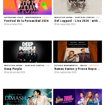
HIPÓDROMO CHILE - INDEPENDENCIA
/ FESTIVAL
MOVISTAR ARENA - SANTIAGO CENTRO
/ ROCK
Festival de la Peruanidad 2026
Def Leppard - Live 2026 - with Special Guest Extreme
04 de octubre 2026
08 de noviembre 2026
MOVISTAR ARENA - SANTIAGO CENTRO
/ HARD ROCK
ESTADIO MONUMENTAL - MACUL
/ BACHATA
Deep Purple
Romeo Santos y Prince Royce - Mejor Tarde que Nunca
08 de diciembre 2026
20 de septiembre 2026