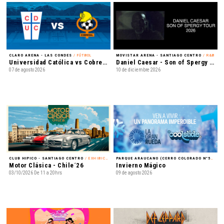
CLARO ARENA - LAS CONDES
/ FÚTBOL
MOVISTAR ARENA - SANTIAGO CENTRO
/ R&B
Universidad Católica vs Cobresal - Liga de Primera Mercado Libre - Fecha 18
Daniel Caesar - Son of Spergy Tour 2026
07 de agosto 2026
10 de diciembre 2026
CLUB HIPICO - SANTIAGO CENTRO
/ EXHIBICIÓN
PARQUE ARAUCANO (CERRO COLORADO N°5435) - LAS CONDES
Motor Clásica - Chile´26
Invierno Mágico
03/10/2026 De 11 a 20hrs
09 de agosto 2026