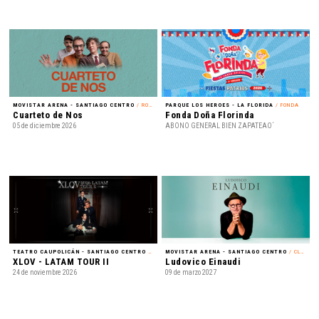
MOVISTAR ARENA - SANTIAGO CENTRO
/ ROCK
PARQUE LOS HEROES - LA FLORIDA
/ FONDA
Cuarteto de Nos
Fonda Doña Florinda
05 de diciembre 2026
ABONO GENERAL BIEN ZAPATEAO´
TEATRO CAUPOLICÁN - SANTIAGO CENTRO
/ K-POP
MOVISTAR ARENA - SANTIAGO CENTRO
/ CLÁSICA
XLOV - LATAM TOUR II
Ludovico Einaudi
24 de noviembre 2026
09 de marzo 2027