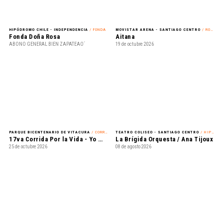
HIPÓDROMO CHILE - INDEPENDENCIA
/ FONDA
MOVISTAR ARENA - SANTIAGO CENTRO
/ ROCK
Fonda Doña Rosa
Aitana
ABONO GENERAL BIEN ZAPATEAO´
19 de octubre 2026
PARQUE BICENTENARIO DE VITACURA
/ CORRIDA
TEATRO COLISEO - SANTIAGO CENTRO
/ HIP-HOP
17va Corrida Por la Vida - Yo Mujer
La Brígida Orquesta / Ana Tijoux
25 de octubre 2026
08 de agosto 2026