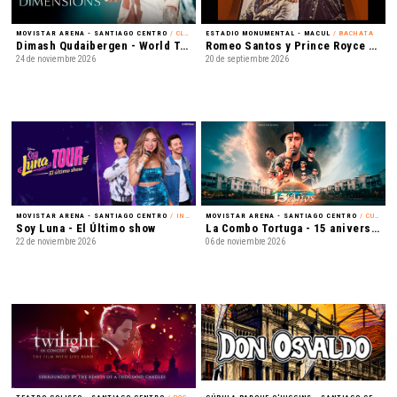
MOVISTAR ARENA - SANTIAGO CENTRO
/ CLASSICAL CROSSOVER
ESTADIO MONUMENTAL - MACUL
/ BACHATA
Dimash Qudaibergen - World Tour: Dimensions
Romeo Santos y Prince Royce - Mejor Tarde que Nunca
24 de noviembre 2026
20 de septiembre 2026
MOVISTAR ARENA - SANTIAGO CENTRO
/ INFANTIL
MOVISTAR ARENA - SANTIAGO CENTRO
/ CUMBIA
Soy Luna - El Último show
La Combo Tortuga - 15 aniversario
22 de noviembre 2026
06 de noviembre 2026