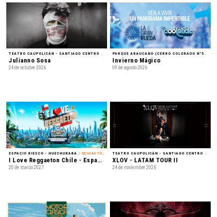
TEATRO CAUPOLICÁN - SANTIAGO CENTRO
/ REGGAETÓN
PARQUE ARAUCANO (CERRO COLORADO N°5435) - LAS CONDES
Julianno Sosa
Invierno Mágico
24 de octubre 2026
09 de agosto 2026
ESPACIO RIESCO - HUECHURABA
/ REGGAETÓN
TEATRO CAUPOLICÁN - SANTIAGO CENTRO
/ K-POP
I Love Reggaeton Chile - Espacio Riesco 2027
XLOV - LATAM TOUR II
20 de marzo 2027
24 de noviembre 2026