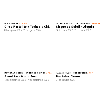
HUECHURABA
/ CIRCO
ESPACIO RIESCO - HUECHURABA
/ FAMILIA
Circo Pastelito y Tachuela Chico - Circo Extremo
Cirque du Soleil - Alegria
08 de agosto 2026 - 09 de agosto 2026
06 de enero 2027 - 31 de enero 2027
MOVISTAR ARENA - SANTIAGO CENTRO
/ REGGAETÓN
HAVANA CLUB - CONCEPCIÓN
/ POP
Anuel AA - World Tour
Bandalos Chinos
13 de diciembre 2026 - 19 de diciembre 2026
01 de octubre 2026