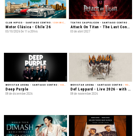
CLUB HIPICO - SANTIAGO CENTRO
/ EXHIBICIÓN
TEATRO CAUPOLICÁN - SANTIAGO CENTRO
/ MÚSICA
Motor Clásica - Chile´26
Attack On Titan - The Last Concert
03/10/2026 De 11 a 20hrs
03 de abril 2027
MOVISTAR ARENA - SANTIAGO CENTRO
/ HARD ROCK
MOVISTAR ARENA - SANTIAGO CENTRO
/ ROCK
Deep Purple
Def Leppard - Live 2026 - with Special Guest Extreme
08 de diciembre 2026
08 de noviembre 2026