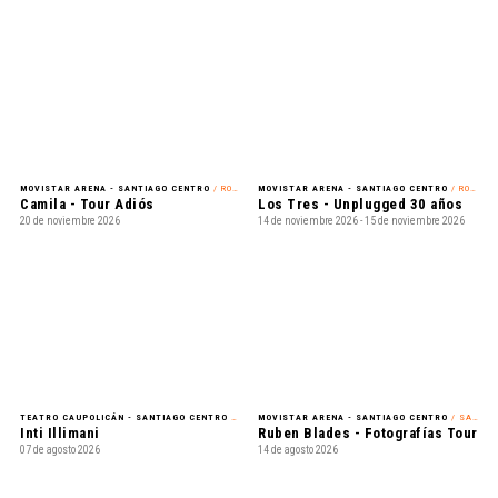
MOVISTAR ARENA - SANTIAGO CENTRO
/ ROMÁNTICO
MOVISTAR ARENA - SANTIAGO CENTRO
/ ROCK
Camila - Tour Adiós
Los Tres - Unplugged 30 años
20 de noviembre 2026
14 de noviembre 2026 - 15 de noviembre 2026
TEATRO CAUPOLICÁN - SANTIAGO CENTRO
/ NACIONAL
MOVISTAR ARENA - SANTIAGO CENTRO
/ SALSA
Inti Illimani
Ruben Blades - Fotografías Tour
07 de agosto 2026
14 de agosto 2026