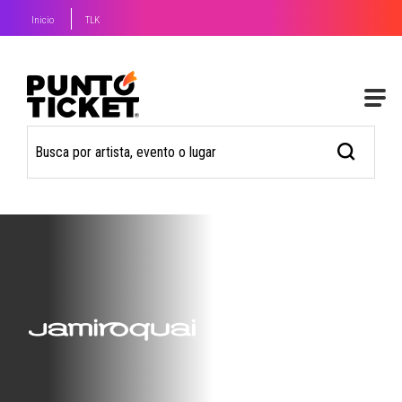
Inicio
TLK