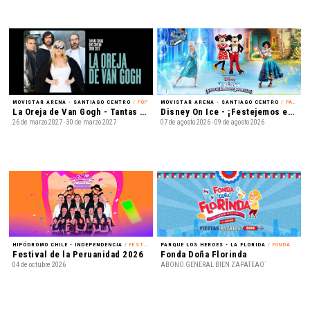
MOVISTAR ARENA - SANTIAGO CENTRO
/ POP
MOVISTAR ARENA - SANTIAGO CENTRO
/ PATINAJE EN HIELO
La Oreja de Van Gogh - Tantas cosas que contar Tour 2027
Disney On Ice - ¡Festejemos en Familia!
26 de marzo 2027 - 30 de marzo 2027
07 de agosto 2026 - 09 de agosto 2026
HIPÓDROMO CHILE - INDEPENDENCIA
/ FESTIVAL
PARQUE LOS HEROES - LA FLORIDA
/ FONDA
Festival de la Peruanidad 2026
Fonda Doña Florinda
04 de octubre 2026
ABONO GENERAL BIEN ZAPATEAO´