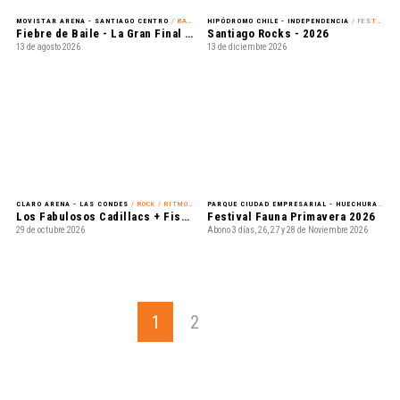
MOVISTAR ARENA - SANTIAGO CENTRO
/ BAILE
HIPÓDROMO CHILE - INDEPENDENCIA
/ FESTIVAL
Fiebre de Baile - La Gran Final en Vivo
Santiago Rocks - 2026
13 de agosto 2026
13 de diciembre 2026
CLARO ARENA - LAS CONDES
/ ROCK / RITMOS LATINOAMERICANOS
PARQUE CIUDAD EMPRESARIAL - HUECHURABA
/ 
Los Fabulosos Cadillacs + Fishbone + Chico Trujillo
Festival Fauna Primavera 2026
29 de octubre 2026
Abono 3 días, 26, 27 y 28 de Noviembre 2026
1
2