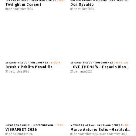
TEATRO COLISEO - SANTIAGO CENTRO
/ ROCK ALTERNATIVO
CÚPULA PARQUE O'HIGGINS - SANTIAGO CENTRO
Twilight in Concert
Don Osvaldo
06 de noviembre 2026
03 de octubre 2026
ESPACIO RIESCO - HUECHURABA
/ FIESTA
ESPACIO RIESCO - HUECHURABA
/ FESTIVAL
Bresh x Pablito Pesadilla
LOVE THE 90'S - Espacio Riesco 2027
31 de octubre 2026
21 de marzo 2027
HIPÓDROMO CHILE - INDEPENDENCIA
/ FESTIVAL
MOVISTAR ARENA - SANTIAGO CENTRO
/ ROMÁNTICO
VIBRAFEST 2026
Marco Antonio Solis - Gratitud Tour 2026
08 de diciembre 2026
03 de noviembre 2026 - 04 de noviembre 2026