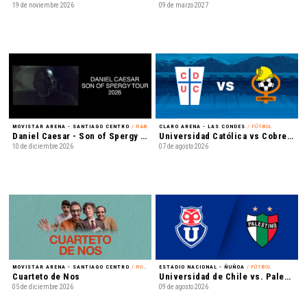
19 de noviembre 2026
09 de marzo 2027
MOVISTAR ARENA - SANTIAGO CENTRO
/ R&B
CLARO ARENA - LAS CONDES
/ FÚTBOL
Daniel Caesar - Son of Spergy Tour 2026
Universidad Católica vs Cobresal - Liga de Primera Mercado Libre - Fecha 18
10 de diciembre 2026
07 de agosto 2026
MOVISTAR ARENA - SANTIAGO CENTRO
/ ROCK
ESTADIO NACIONAL - ÑUÑOA
/ FÚTBOL
Cuarteto de Nos
Universidad de Chile vs. Palestino - Liga de Primera Mercado Libre - Fecha 18
05 de diciembre 2026
09 de agosto 2026