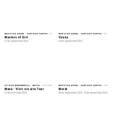
MOVISTAR ARENA - SANTIAGO CENTRO
/ EXHIBICIÓN
MOVISTAR ARENA - SANTIAGO CENTRO
/ REGGAETÓN
Masters of Dirt
Ozuna
27 de septiembre 2026
24 de septiembre 2026
ESTADIO MONUMENTAL - MACUL
/ POP-ROCK
MOVISTAR ARENA - SANTIAGO CENTRO
/ POP
Maná - Vivir sin aire Tour
Morat
05 de diciembre 2026
08 de septiembre 2026 - 16 de septiembre 2026