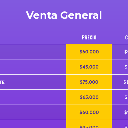
Venta General
PRECIO
C
$60.000
$
$45.000
$
$75.000
$
TE
$65.000
$
$60.000
$
$45.000
$