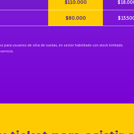
$110.000
$18.00
$80.000
$13.50
vo para usuarios de silla de ruedas, en sector habilitado con stock limitado.
servicio.