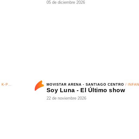
MOVISTAR ARENA - SANTIAGO CENTRO
/ ROCK
Universidad de Chile vs. Palestino - Liga de Primera Mercado Libre - Fecha 18
Cuarteto de Nos
05 de diciembre 2026
OP
MOVISTAR ARENA - SANTIAGO CENTRO
/ INFANTIL
Soy Luna - El Último show
22 de noviembre 2026