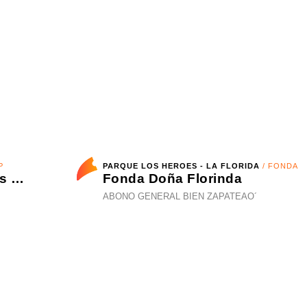
Universidad Católica vs Cobresal - Liga de Primera Mercado Libre - Fecha 18
06 de agosto 2026 - 09 de agosto 2026
PARQUE LOS HEROES - LA FLORIDA
/ FONDA
La Oreja de Van Gogh - Tantas cosas que contar Tour 2027
Fonda Doña Florinda
ABONO GENERAL BIEN ZAPATEAO´