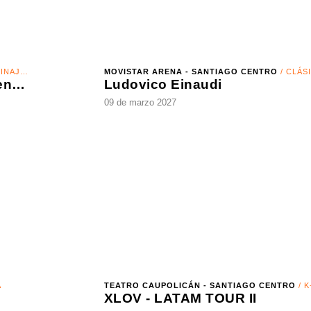
N HIELO
MOVISTAR ARENA - SANTIAGO CENTRO
/ CLÁSICA
Disney On Ice - ¡Festejemos en Familia!
Ludovico Einaudi
09 de marzo 2027