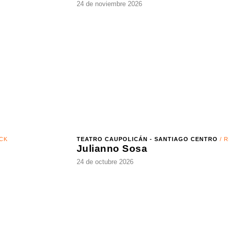
TEATRO CAUPOLICÁN - SANTIAGO CENTRO
/ K-POP
XLOV - LATAM TOUR II
24 de noviembre 2026
TEATRO CAUPOLICÁN - SANTIAGO CENTRO
/ REGGAE
Julianno Sosa
24 de octubre 2026