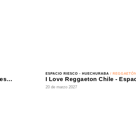
La Oreja de Van Gogh - Tantas cosas que contar Tour 2027
09 de agosto 2026
ESPACIO RIESCO - HUECHURABA
/ REGGAETÓN
Universidad Católica vs Cobresal - Liga de Primera Mercado Libre - Fecha 18
20 de marzo 2027