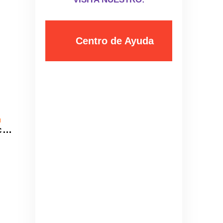
Universidad de Chile vs. Palestino - Liga de Primera Mercado Libre - Fecha 18
I Love Reggaeton Chile - Espacio Riesco 2027