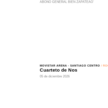
PARQUE LOS HEROES - LA FLORIDA
/ FONDA
Fonda Doña Florinda
ABONO GENERAL BIEN ZAPATEAO´
MOVISTAR ARENA - SANTIAGO CENTRO
/ ROCK
Cuarteto de Nos
05 de diciembre 2026