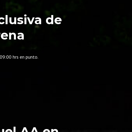
clusiva de
rena
09:00 hrs en punto.
uel AA en