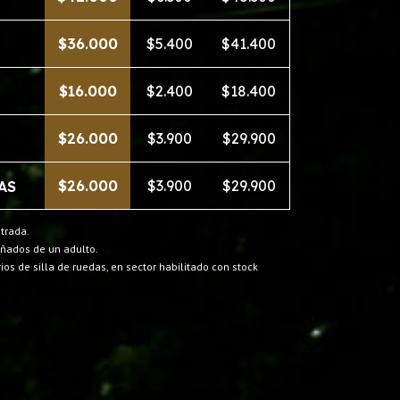
$36.000
$5.400
$41.400
$16.000
$2.400
$18.400
$26.000
$3.900
$29.900
$26.000
$3.900
$29.900
AS
trada.
ñados de un adulto.
ios de silla de ruedas, en sector habilitado con stock