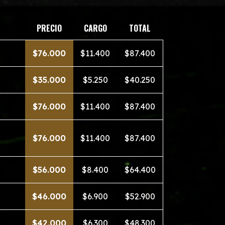
PRECIO
CARGO
TOTAL
$76.000
$11.400
$87.400
$35.000
$5.250
$40.250
$76.000
$11.400
$87.400
$76.000
$11.400
$87.400
$56.000
$8.400
$64.400
$46.000
$6.900
$52.900
$42.000
$6.300
$48.300