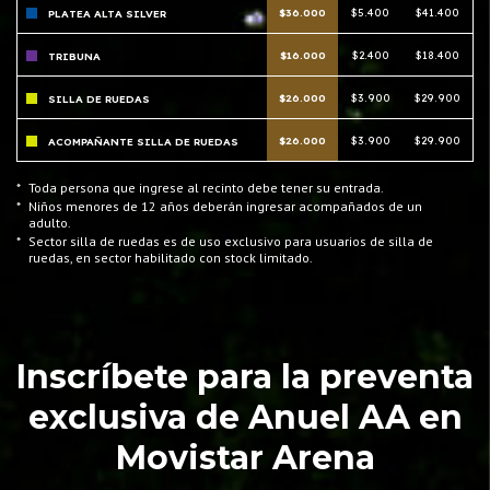
$36.000
$5.400
$41.400
PLATEA ALTA SILVER
$16.000
$2.400
$18.400
TRIBUNA
$26.000
$3.900
$29.900
SILLA DE RUEDAS
$26.000
$3.900
$29.900
ACOMPAÑANTE SILLA DE RUEDAS
*
Toda persona que ingrese al recinto debe tener su entrada.
*
Niños menores de 12 años deberán ingresar acompañados de un
adulto.
*
Sector silla de ruedas es de uso exclusivo para usuarios de silla de
ruedas, en sector habilitado con stock limitado.
Inscríbete para la preventa
exclusiva de Anuel AA en
Movistar Arena