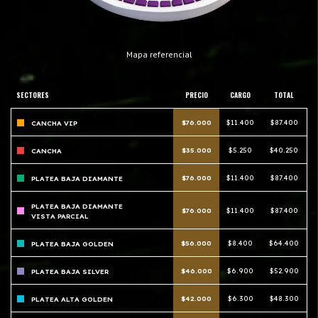
Mapa referencial
SECTORES
PRECIO
CARGO
TOTAL
$76.000
$11.400
$87.400
CANCHA VIP
$35.000
$5.250
$40.250
CANCHA
$76.000
$11.400
$87.400
PLATEA BAJA DIAMANTE
PLATEA BAJA DIAMANTE
$76.000
$11.400
$87.400
VISTA PARCIAL
$56.000
$8.400
$64.400
PLATEA BAJA GOLDEN
$46.000
$6.900
$52.900
PLATEA BAJA SILVER
$42.000
$6.300
$48.300
PLATEA ALTA GOLDEN