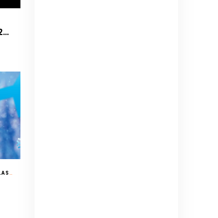
Daniel Caesar - Son of Spergy Tour 2026
PARQUE ARAUCANO (CERRO COLORADO N°5435) - LAS CONDES
/ FAMILIA