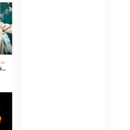
OVER
Dimash Qudaibergen - World Tour: Dimensions