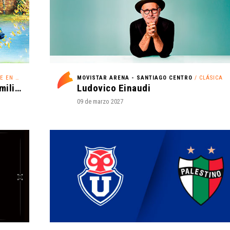
N HIELO
MOVISTAR ARENA - SANTIAGO CENTRO
/ CLÁSICA
Disney On Ice - ¡Festejemos en Familia!
Ludovico Einaudi
09 de marzo 2027