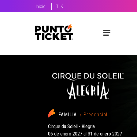
Inicio
TLK
POP
/ Presencial
Alex Anwandter - en Movistar Arena
29 de agosto 2026