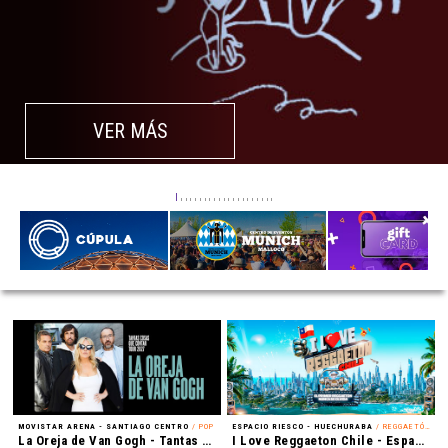
VER MÁS
MOVISTAR ARENA - SANTIAGO CENTRO
/ POP
ESPACIO RIESCO - HUECHURABA
/ REGGAETÓN
La Oreja de Van Gogh - Tantas cosas que contar Tour 2027
I Love Reggaeton Chile - Espacio Riesco 2027