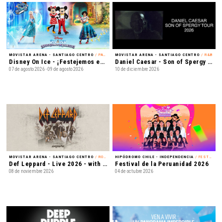
MOVISTAR ARENA - SANTIAGO CENTRO
/ PATINAJE EN HIELO
MOVISTAR ARENA - SANTIAGO CENTRO
/ R&B
Disney On Ice - ¡Festejemos en Familia!
Daniel Caesar - Son of Spergy Tour 2026
07 de agosto 2026 - 09 de agosto 2026
10 de diciembre 2026
MOVISTAR ARENA - SANTIAGO CENTRO
/ ROCK
HIPÓDROMO CHILE - INDEPENDENCIA
/ FESTIVAL
Def Leppard - Live 2026 - with Special Guest Extreme
Festival de la Peruanidad 2026
08 de noviembre 2026
04 de octubre 2026