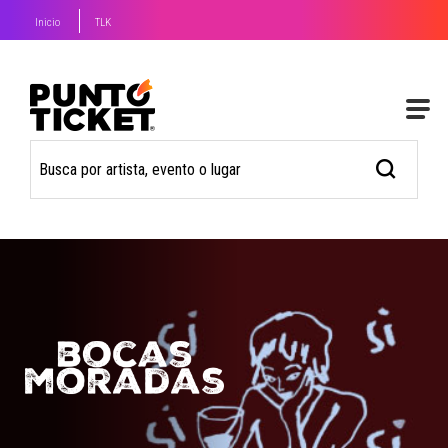
Inicio
TLK