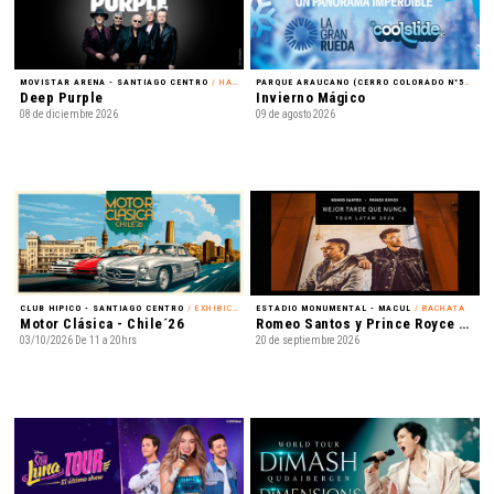
MOVISTAR ARENA - SANTIAGO CENTRO
/ HARD ROCK
PARQUE ARAUCANO (CERRO COLORADO N°5435) - LAS CONDES
Deep Purple
Invierno Mágico
08 de diciembre 2026
09 de agosto 2026
CLUB HIPICO - SANTIAGO CENTRO
/ EXHIBICIÓN
ESTADIO MONUMENTAL - MACUL
/ BACHATA
Motor Clásica - Chile´26
Romeo Santos y Prince Royce - Mejor Tarde que Nunca
03/10/2026 De 11 a 20hrs
20 de septiembre 2026