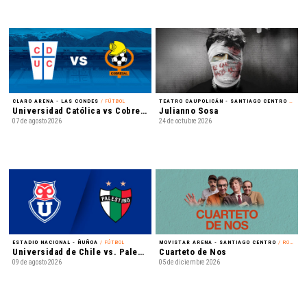
CLARO ARENA - LAS CONDES
/ FÚTBOL
TEATRO CAUPOLICÁN - SANTIAGO CENTRO
/ REGGAETÓN
Universidad Católica vs Cobresal - Liga de Primera Mercado Libre - Fecha 18
Julianno Sosa
07 de agosto 2026
24 de octubre 2026
ESTADIO NACIONAL - ÑUÑOA
/ FÚTBOL
MOVISTAR ARENA - SANTIAGO CENTRO
/ ROCK
Universidad de Chile vs. Palestino - Liga de Primera Mercado Libre - Fecha 18
Cuarteto de Nos
09 de agosto 2026
05 de diciembre 2026