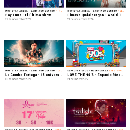
MOVISTAR ARENA - SANTIAGO CENTRO
/ INFANTIL
MOVISTAR ARENA - SANTIAGO CENTRO
/ CLASSICAL CROSSOVER
Soy Luna - El Último show
Dimash Qudaibergen - World Tour: Dimensions
22 de noviembre 2026
24 de noviembre 2026
MOVISTAR ARENA - SANTIAGO CENTRO
/ CUMBIA
ESPACIO RIESCO - HUECHURABA
/ FESTIVAL
La Combo Tortuga - 15 aniversario
LOVE THE 90'S - Espacio Riesco 2027
06 de noviembre 2026
21 de marzo 2027