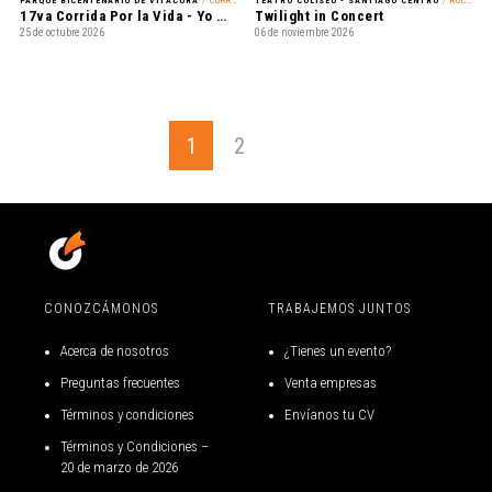
PARQUE BICENTENARIO DE VITACURA
/ CORRIDA
TEATRO COLISEO - SANTIAGO CENTRO
/ ROCK ALTERNATIVO
17va Corrida Por la Vida - Yo Mujer
Twilight in Concert
25 de octubre 2026
06 de noviembre 2026
1
2
CONOZCÁMONOS
TRABAJEMOS JUNTOS
Acerca de nosotros
¿Tienes un evento?
Preguntas frecuentes
Venta empresas
Términos y condiciones
Envíanos tu CV
Términos y Condiciones –
20 de marzo de 2026