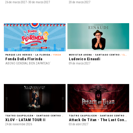
26 de marzo 2027 - 30 de marzo 2027
20 de marzo 2027
PARQUE LOS HEROES - LA FLORIDA
/ FONDA
MOVISTAR ARENA - SANTIAGO CENTRO
/ CLÁSICA
Fonda Doña Florinda
Ludovico Einaudi
ABONO GENERAL BIEN ZAPATEAO´
09 de marzo 2027
TEATRO CAUPOLICÁN - SANTIAGO CENTRO
/ K-POP
TEATRO CAUPOLICÁN - SANTIAGO CENTRO
/ MÚSICA
XLOV - LATAM TOUR II
Attack On Titan - The Last Concert
24 de noviembre 2026
03 de abril 2027