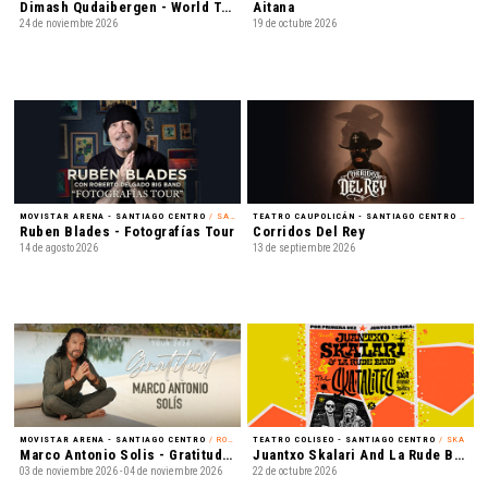
Dimash Qudaibergen - World Tour: Dimensions
Aitana
24 de noviembre 2026
19 de octubre 2026
MOVISTAR ARENA - SANTIAGO CENTRO
/ SALSA
TEATRO CAUPOLICÁN - SANTIAGO CENTRO
/ RANCHERAS
Ruben Blades - Fotografías Tour
Corridos Del Rey
14 de agosto 2026
13 de septiembre 2026
MOVISTAR ARENA - SANTIAGO CENTRO
/ ROMÁNTICO
TEATRO COLISEO - SANTIAGO CENTRO
/ SKA
Marco Antonio Solis - Gratitud Tour 2026
Juantxo Skalari And La Rude Band meets The Skatalites
03 de noviembre 2026 - 04 de noviembre 2026
22 de octubre 2026