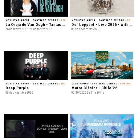
MOVISTAR ARENA - SANTIAGO CENTRO
/ POP
MOVISTAR ARENA - SANTIAGO CENTRO
/ ROCK
La Oreja de Van Gogh - Tantas cosas que contar Tour 2027
Def Leppard - Live 2026 - with Special Guest Extreme
26 de marzo 2027 - 28 de marzo 2027
08 de noviembre 2026
MOVISTAR ARENA - SANTIAGO CENTRO
/ HARD ROCK
CLUB HIPICO - SANTIAGO CENTRO
/ EXHIBICIÓN
Deep Purple
Motor Clásica - Chile´26
08 de diciembre 2026
03/10/2026 De 11 a 20hrs