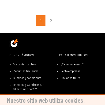
1
2
CONOZCÁMONOS
TRABAJEMOS JUNTOS
Acerca de nosotros
¿Tienes un evento?
Preguntas frecuentes
Venta empresas
Términos y condiciones
Envíanos tu CV
Términos y Condiciones –
20 de marzo de 2026
Términos y condiciones gift
Nuestro sitio web utiliza cookies.
card