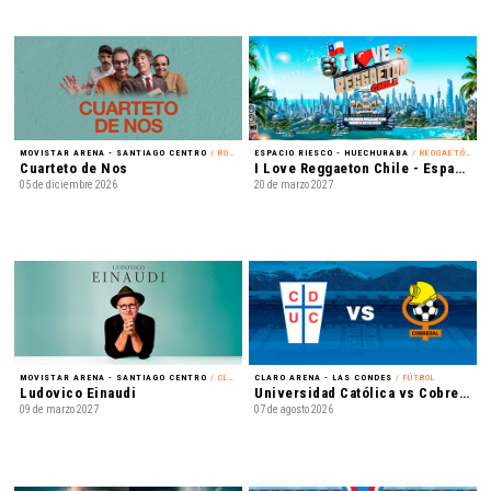
MOVISTAR ARENA - SANTIAGO CENTRO
/ ROCK
ESPACIO RIESCO - HUECHURABA
/ REGGAETÓN
Cuarteto de Nos
I Love Reggaeton Chile - Espacio Riesco 2027
05 de diciembre 2026
20 de marzo 2027
MOVISTAR ARENA - SANTIAGO CENTRO
/ CLÁSICA
CLARO ARENA - LAS CONDES
/ FÚTBOL
Ludovico Einaudi
Universidad Católica vs Cobresal - Liga de Primera Mercado Libre - Fecha 18
09 de marzo 2027
07 de agosto 2026