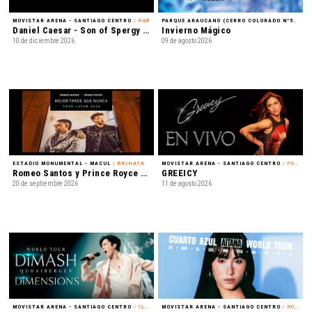
MOVISTAR ARENA - SANTIAGO CENTRO
/ R&B
PARQUE ARAUCANO (CERRO COLORADO N°5435) - LAS CONDES
Daniel Caesar - Son of Spergy Tour 2026
Invierno Mágico
10 de diciembre 2026
09 de agosto 2026
ESTADIO MONUMENTAL - MACUL
/ BACHATA
MOVISTAR ARENA - SANTIAGO CENTRO
/ POP LATINO
Romeo Santos y Prince Royce - Mejor Tarde que Nunca
GREEICY
20 de septiembre 2026
11 de agosto 2026
MOVISTAR ARENA - SANTIAGO CENTRO
/ CLASSICAL CROSSOVER
MOVISTAR ARENA - SANTIAGO CENTRO
/ ROCK