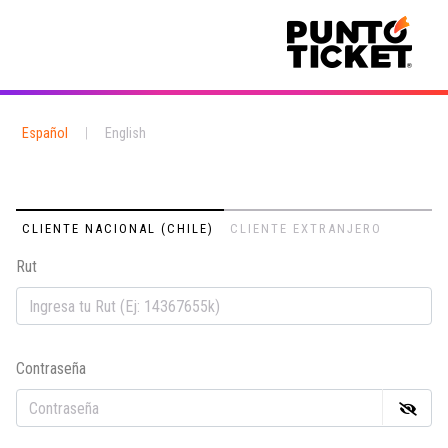
Español
|
English
CLIENTE NACIONAL (CHILE)
CLIENTE EXTRANJERO
Rut
Em
Contraseña
Co