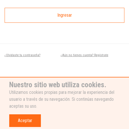
Ingresar
¿Olvidaste tu contraseña?
¿Aún no tienes cuenta? Regístrate
Nuestro sitio web utiliza cookies.
Utilizamos cookies propias para mejorar la experiencia del
usuario a través de su navegación. Si continúas navegando
¿NECESITAS AYUDA?
aceptas su uso.
Nuestro equipo de soporte está listo
para ayudarte, ¡escribenos! 👉
Aceptar