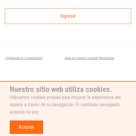
Ingresar
¿Olvidaste tu contraseña?
¿Aún no tienes cuenta? Regístrate
Nuestro sitio web utiliza cookies.
Utilizamos cookies propias para mejorar la experiencia del
usuario a través de su navegación. Si continúas navegando
¿NECESITAS AYUDA?
aceptas su uso.
Nuestro equipo de soporte está listo
para ayudarte, ¡escribenos! 👉
Aceptar