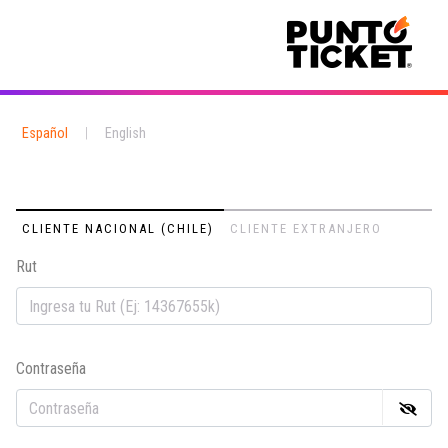
Español
|
English
CLIENTE NACIONAL (CHILE)
CLIENTE EXTRANJERO
Rut
Em
Contraseña
Co