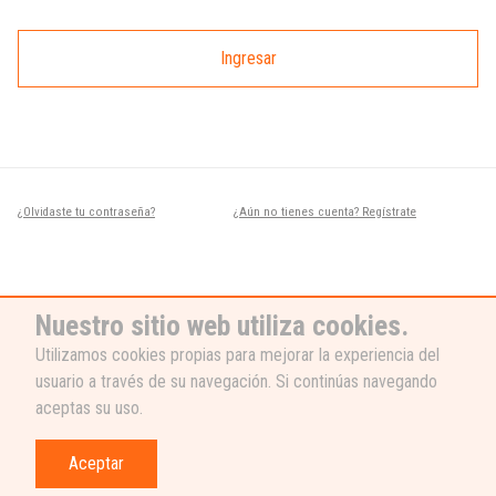
Ingresar
¿Olvidaste tu contraseña?
¿Aún no tienes cuenta? Regístrate
Nuestro sitio web utiliza cookies.
Utilizamos cookies propias para mejorar la experiencia del
usuario a través de su navegación. Si continúas navegando
¿NECESITAS AYUDA?
aceptas su uso.
Nuestro equipo de soporte está listo
para ayudarte, ¡escribenos! 👉
Aceptar