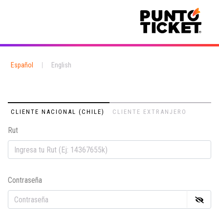
Español
|
English
CLIENTE NACIONAL (CHILE)
CLIENTE EXTRANJERO
Rut
Em
Contraseña
Co