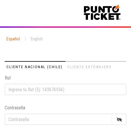
Español
|
English
CLIENTE NACIONAL (CHILE)
CLIENTE EXTRANJERO
Rut
Em
Contraseña
Co