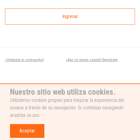
Ingresar
¿Olvidaste tu contraseña?
¿Aún no tienes cuenta? Regístrate
Nuestro sitio web utiliza cookies.
Utilizamos cookies propias para mejorar la experiencia del
usuario a través de su navegación. Si continúas navegando
¿NECESITAS AYUDA?
aceptas su uso.
Nuestro equipo de soporte está listo
para ayudarte, ¡escribenos! 👉
Aceptar