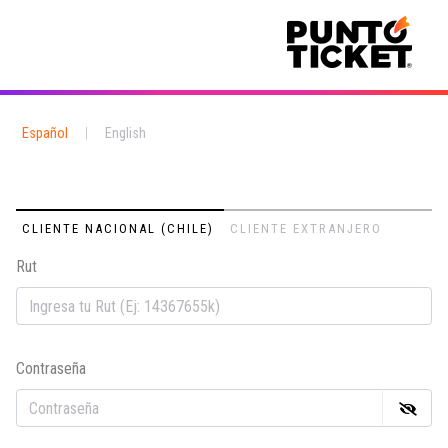
Español
|
English
CLIENTE NACIONAL (CHILE)
CLIENTE EXTRANJERO
Rut
Em
Contraseña
Co