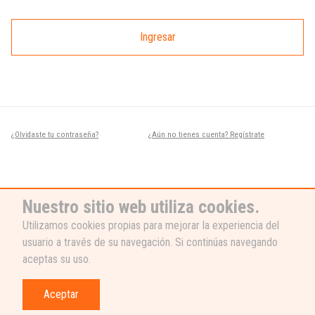
Ingresar
¿Olvidaste tu contraseña?
¿Aún no tienes cuenta? Regístrate
Nuestro sitio web utiliza cookies.
Utilizamos cookies propias para mejorar la experiencia del
usuario a través de su navegación. Si continúas navegando
¿NECESITAS AYUDA?
aceptas su uso.
Nuestro equipo de soporte está listo
para ayudarte, ¡escribenos! 👉
Aceptar