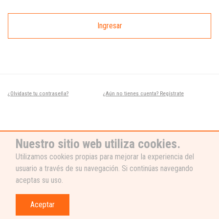
Ingresar
¿Olvidaste tu contraseña?
¿Aún no tienes cuenta? Regístrate
Nuestro sitio web utiliza cookies.
Utilizamos cookies propias para mejorar la experiencia del
usuario a través de su navegación. Si continúas navegando
¿NECESITAS AYUDA?
aceptas su uso.
Nuestro equipo de soporte está listo
para ayudarte, ¡escribenos! 👉
Aceptar