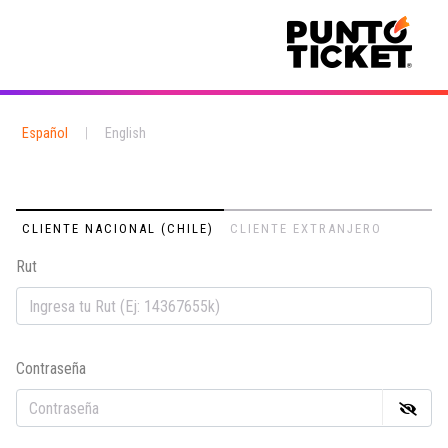
Español
|
English
CLIENTE NACIONAL (CHILE)
CLIENTE EXTRANJERO
Rut
Em
Contraseña
Co