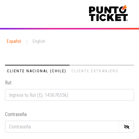
Español
|
English
CLIENTE NACIONAL (CHILE)
CLIENTE EXTRANJERO
Rut
Em
Contraseña
Co