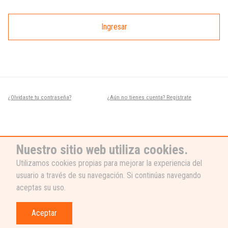
Ingresar
¿Olvidaste tu contraseña?
¿Aún no tienes cuenta? Regístrate
Nuestro sitio web utiliza cookies.
Utilizamos cookies propias para mejorar la experiencia del
usuario a través de su navegación. Si continúas navegando
¿NECESITAS AYUDA?
aceptas su uso.
Nuestro equipo de soporte está listo
para ayudarte, ¡escribenos! 👉
Aceptar