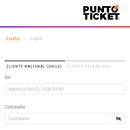
Español
|
English
CLIENTE NACIONAL (CHILE)
CLIENTE EXTRANJERO
Rut
Em
Contraseña
Co