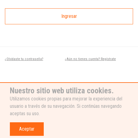
Ingresar
¿Olvidaste tu contraseña?
¿Aún no tienes cuenta? Regístrate
Nuestro sitio web utiliza cookies.
Utilizamos cookies propias para mejorar la experiencia del
usuario a través de su navegación. Si continúas navegando
¿NECESITAS AYUDA?
aceptas su uso.
Nuestro equipo de soporte está listo
para ayudarte, ¡escribenos! 👉
Aceptar