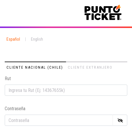
Español
|
English
CLIENTE NACIONAL (CHILE)
CLIENTE EXTRANJERO
Rut
Em
Contraseña
Co