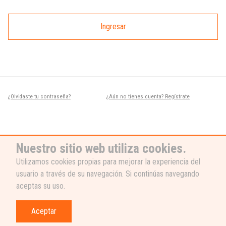
Ingresar
¿Olvidaste tu contraseña?
¿Aún no tienes cuenta? Regístrate
Nuestro sitio web utiliza cookies.
Utilizamos cookies propias para mejorar la experiencia del
usuario a través de su navegación. Si continúas navegando
¿NECESITAS AYUDA?
aceptas su uso.
Nuestro equipo de soporte está listo
para ayudarte, ¡escribenos! 👉
Aceptar