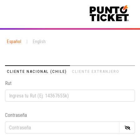
Español
|
English
CLIENTE NACIONAL (CHILE)
CLIENTE EXTRANJERO
Rut
Em
Contraseña
Co