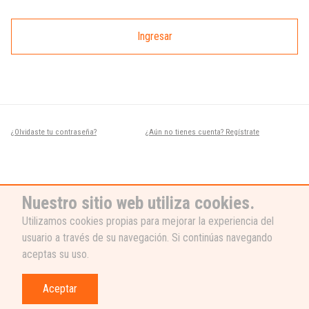
Ingresar
¿Olvidaste tu contraseña?
¿Aún no tienes cuenta? Regístrate
Nuestro sitio web utiliza cookies.
Utilizamos cookies propias para mejorar la experiencia del
usuario a través de su navegación. Si continúas navegando
¿NECESITAS AYUDA?
aceptas su uso.
Nuestro equipo de soporte está listo
para ayudarte, ¡escribenos! 👉
Aceptar