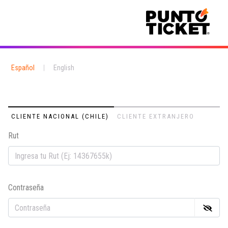
Español
|
English
CLIENTE NACIONAL (CHILE)
CLIENTE EXTRANJERO
Rut
Em
Contraseña
Co