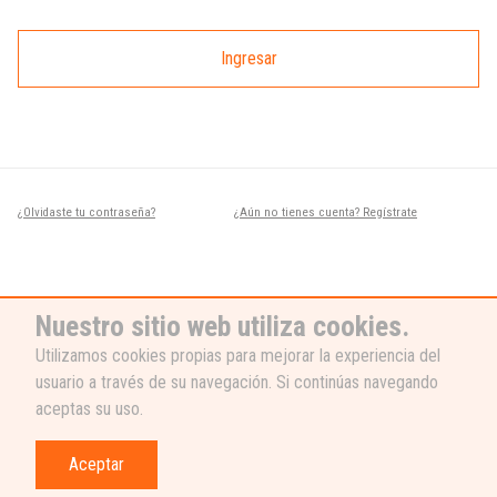
Ingresar
¿Olvidaste tu contraseña?
¿Aún no tienes cuenta? Regístrate
Nuestro sitio web utiliza cookies.
Utilizamos cookies propias para mejorar la experiencia del
usuario a través de su navegación. Si continúas navegando
¿NECESITAS AYUDA?
aceptas su uso.
Nuestro equipo de soporte está listo
para ayudarte, ¡escribenos! 👉
Aceptar