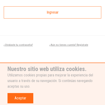
Ingresar
¿Olvidaste tu contraseña?
¿Aún no tienes cuenta? Regístrate
Nuestro sitio web utiliza cookies.
Utilizamos cookies propias para mejorar la experiencia del
usuario a través de su navegación. Si continúas navegando
¿NECESITAS AYUDA?
aceptas su uso.
Nuestro equipo de soporte está listo
para ayudarte, ¡escribenos! 👉
Aceptar