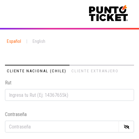
Español
|
English
CLIENTE NACIONAL (CHILE)
CLIENTE EXTRANJERO
Rut
Em
Contraseña
Co