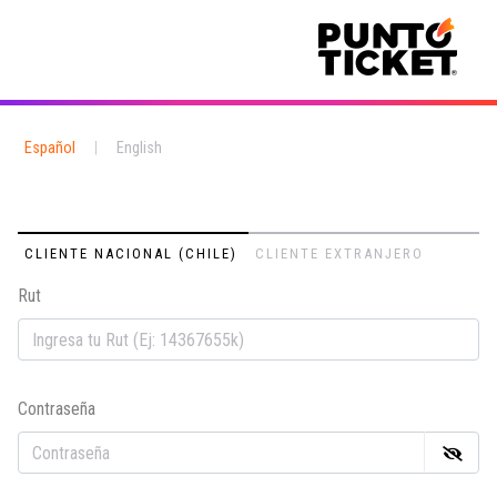
Español
|
English
CLIENTE NACIONAL (CHILE)
CLIENTE EXTRANJERO
Rut
Em
Contraseña
Co