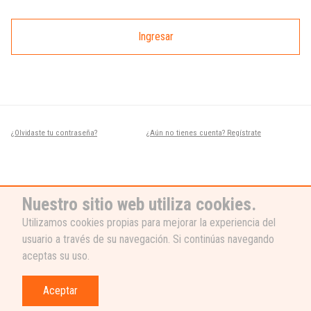
Ingresar
¿Olvidaste tu contraseña?
¿Aún no tienes cuenta? Regístrate
Nuestro sitio web utiliza cookies.
Utilizamos cookies propias para mejorar la experiencia del
usuario a través de su navegación. Si continúas navegando
¿NECESITAS AYUDA?
aceptas su uso.
Nuestro equipo de soporte está listo
para ayudarte, ¡escribenos! 👉
Aceptar