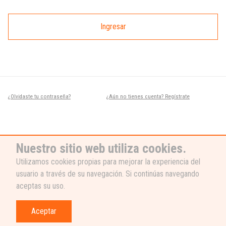
Ingresar
¿Olvidaste tu contraseña?
¿Aún no tienes cuenta? Regístrate
Nuestro sitio web utiliza cookies.
Utilizamos cookies propias para mejorar la experiencia del
usuario a través de su navegación. Si continúas navegando
¿NECESITAS AYUDA?
aceptas su uso.
Nuestro equipo de soporte está listo
para ayudarte, ¡escribenos! 👉
Aceptar