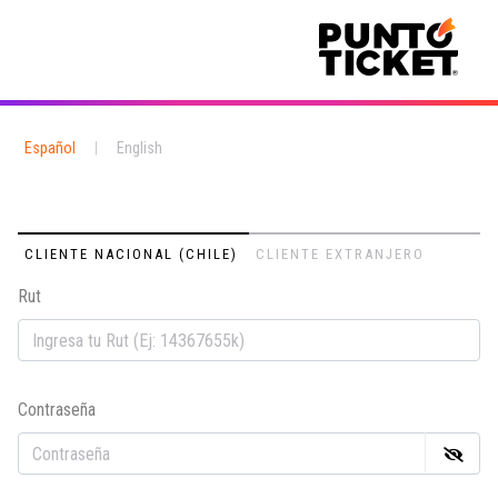
Español
|
English
CLIENTE NACIONAL (CHILE)
CLIENTE EXTRANJERO
Rut
Em
Contraseña
Co