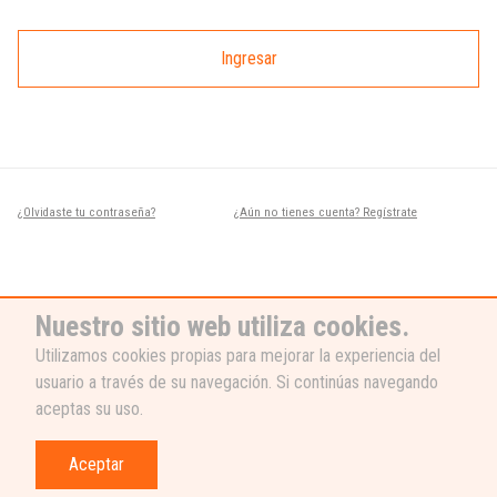
Ingresar
¿Olvidaste tu contraseña?
¿Aún no tienes cuenta? Regístrate
Nuestro sitio web utiliza cookies.
Utilizamos cookies propias para mejorar la experiencia del
usuario a través de su navegación. Si continúas navegando
¿NECESITAS AYUDA?
aceptas su uso.
Nuestro equipo de soporte está listo
para ayudarte, ¡escribenos! 👉
Aceptar