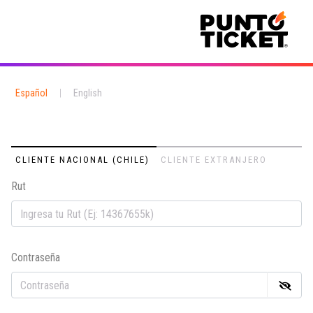
Español
|
English
CLIENTE NACIONAL (CHILE)
CLIENTE EXTRANJERO
Rut
Em
Contraseña
Co