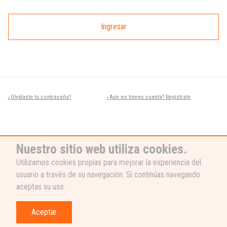
Ingresar
¿Olvidaste tu contraseña?
¿Aún no tienes cuenta? Regístrate
Nuestro sitio web utiliza cookies.
Utilizamos cookies propias para mejorar la experiencia del
usuario a través de su navegación. Si continúas navegando
¿NECESITAS AYUDA?
aceptas su uso.
Nuestro equipo de soporte está listo
para ayudarte, ¡escribenos! 👉
Aceptar