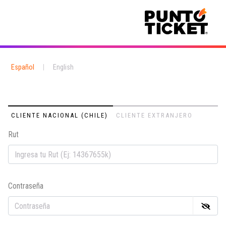
Español
|
English
CLIENTE NACIONAL (CHILE)
CLIENTE EXTRANJERO
Rut
Em
Contraseña
Co