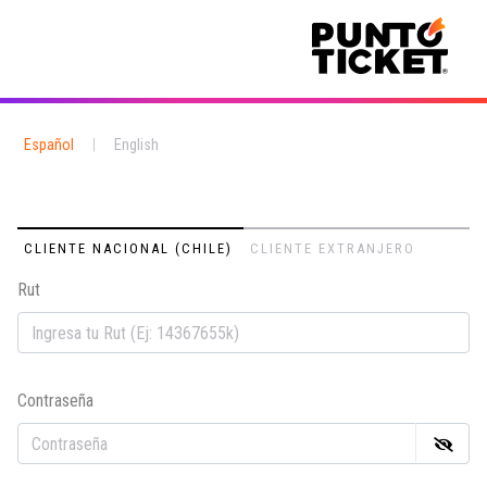
Español
|
English
CLIENTE NACIONAL (CHILE)
CLIENTE EXTRANJERO
Rut
Em
Contraseña
Co