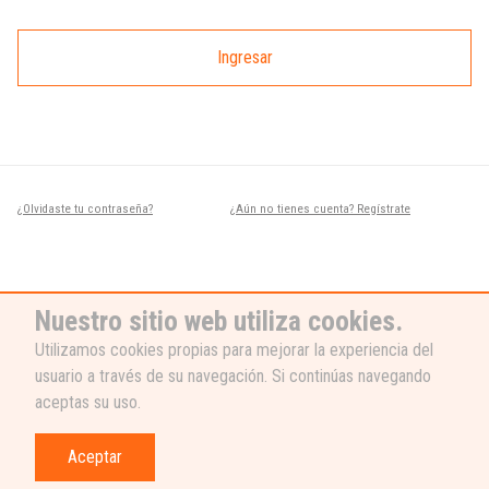
Ingresar
¿Olvidaste tu contraseña?
¿Aún no tienes cuenta? Regístrate
Nuestro sitio web utiliza cookies.
Utilizamos cookies propias para mejorar la experiencia del
usuario a través de su navegación. Si continúas navegando
¿NECESITAS AYUDA?
aceptas su uso.
Nuestro equipo de soporte está listo
para ayudarte, ¡escribenos! 👉
Aceptar