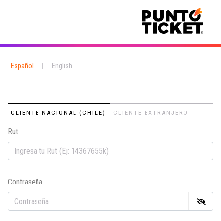
Español
|
English
CLIENTE NACIONAL (CHILE)
CLIENTE EXTRANJERO
Rut
Em
Contraseña
Co