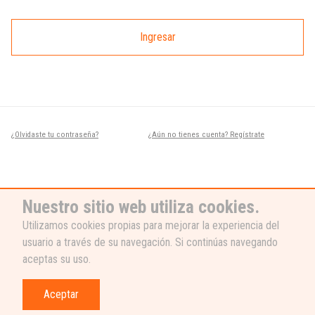
Ingresar
¿Olvidaste tu contraseña?
¿Aún no tienes cuenta? Regístrate
Nuestro sitio web utiliza cookies.
Utilizamos cookies propias para mejorar la experiencia del
usuario a través de su navegación. Si continúas navegando
¿NECESITAS AYUDA?
aceptas su uso.
Nuestro equipo de soporte está listo
para ayudarte, ¡escribenos! 👉
Aceptar