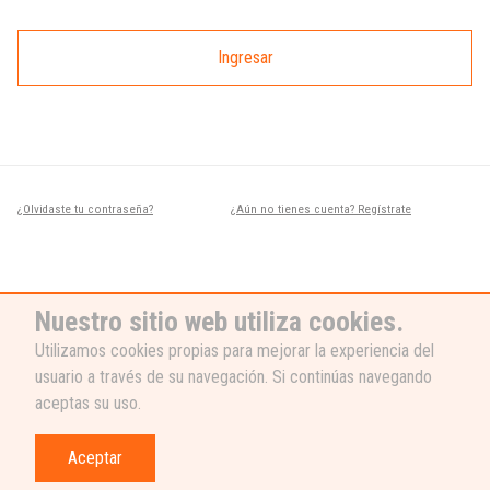
Ingresar
¿Olvidaste tu contraseña?
¿Aún no tienes cuenta? Regístrate
Nuestro sitio web utiliza cookies.
Utilizamos cookies propias para mejorar la experiencia del
usuario a través de su navegación. Si continúas navegando
¿NECESITAS AYUDA?
aceptas su uso.
Nuestro equipo de soporte está listo
para ayudarte, ¡escribenos! 👉
Aceptar