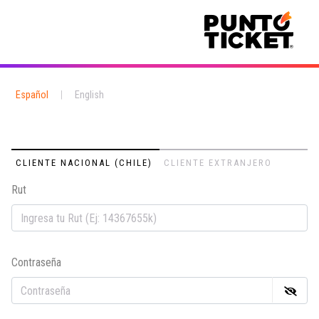
Español
|
English
CLIENTE NACIONAL (CHILE)
CLIENTE EXTRANJERO
Rut
Em
Contraseña
Co