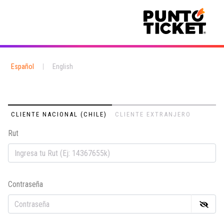
Español
|
English
CLIENTE NACIONAL (CHILE)
CLIENTE EXTRANJERO
Rut
Em
Contraseña
Co