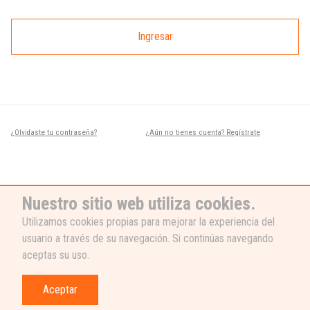
Ingresar
¿Olvidaste tu contraseña?
¿Aún no tienes cuenta? Regístrate
Nuestro sitio web utiliza cookies.
Utilizamos cookies propias para mejorar la experiencia del
usuario a través de su navegación. Si continúas navegando
¿NECESITAS AYUDA?
aceptas su uso.
Nuestro equipo de soporte está listo
para ayudarte, ¡escribenos! 👉
Aceptar