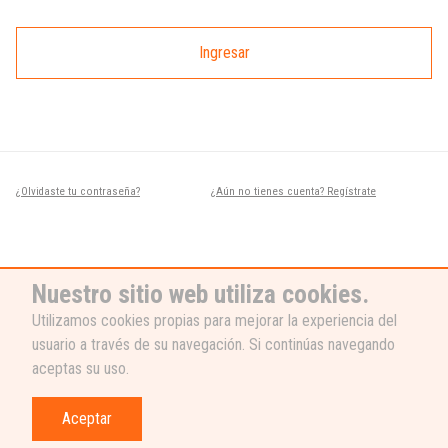
Ingresar
¿Olvidaste tu contraseña?
¿Aún no tienes cuenta? Regístrate
Nuestro sitio web utiliza cookies.
Utilizamos cookies propias para mejorar la experiencia del
usuario a través de su navegación. Si continúas navegando
¿NECESITAS AYUDA?
aceptas su uso.
Nuestro equipo de soporte está listo
para ayudarte, ¡escribenos! 👉
Aceptar