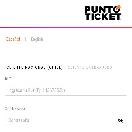
Español
|
English
CLIENTE NACIONAL (CHILE)
CLIENTE EXTRANJERO
Rut
Em
Contraseña
Co