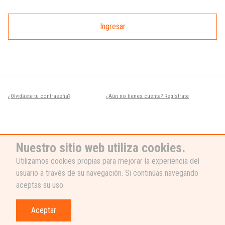
Ingresar
¿Olvidaste tu contraseña?
¿Aún no tienes cuenta? Regístrate
Nuestro sitio web utiliza cookies.
Utilizamos cookies propias para mejorar la experiencia del
usuario a través de su navegación. Si continúas navegando
¿NECESITAS AYUDA?
aceptas su uso.
Nuestro equipo de soporte está listo
para ayudarte, ¡escribenos! 👉
Aceptar