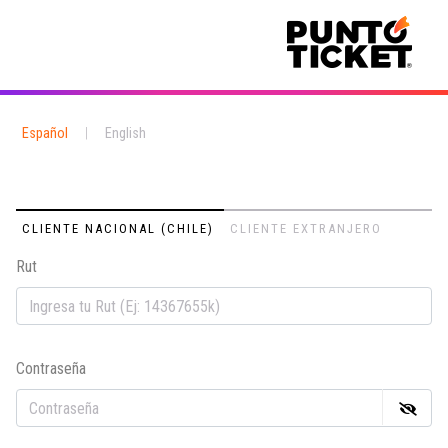
Español
|
English
CLIENTE NACIONAL (CHILE)
CLIENTE EXTRANJERO
Rut
Em
Contraseña
Co