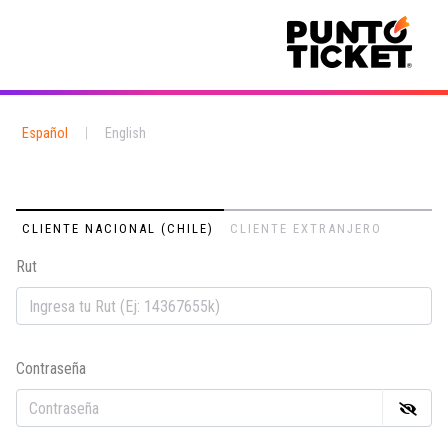
Español
|
English
CLIENTE NACIONAL (CHILE)
CLIENTE EXTRANJERO
Rut
Em
Contraseña
Co