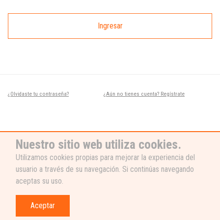
Ingresar
¿Olvidaste tu contraseña?
¿Aún no tienes cuenta? Regístrate
Nuestro sitio web utiliza cookies.
Utilizamos cookies propias para mejorar la experiencia del
usuario a través de su navegación. Si continúas navegando
¿NECESITAS AYUDA?
aceptas su uso.
Nuestro equipo de soporte está listo
para ayudarte, ¡escribenos! 👉
Aceptar