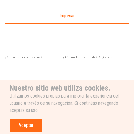
Ingresar
¿Olvidaste tu contraseña?
¿Aún no tienes cuenta? Regístrate
Nuestro sitio web utiliza cookies.
Utilizamos cookies propias para mejorar la experiencia del
usuario a través de su navegación. Si continúas navegando
¿NECESITAS AYUDA?
aceptas su uso.
Nuestro equipo de soporte está listo
para ayudarte, ¡escribenos! 👉
Aceptar