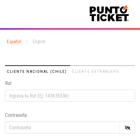
Español
|
English
CLIENTE NACIONAL (CHILE)
CLIENTE EXTRANJERO
Rut
Em
Contraseña
Co