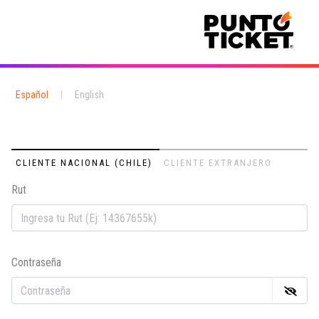
Español
|
English
CLIENTE NACIONAL (CHILE)
CLIENTE EXTRANJERO
Rut
Em
Contraseña
Co