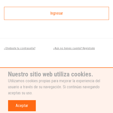
Ingresar
¿Olvidaste tu contraseña?
¿Aún no tienes cuenta? Regístrate
Nuestro sitio web utiliza cookies.
Utilizamos cookies propias para mejorar la experiencia del
usuario a través de su navegación. Si continúas navegando
¿NECESITAS AYUDA?
aceptas su uso.
Nuestro equipo de soporte está listo
para ayudarte, ¡escribenos! 👉
Aceptar