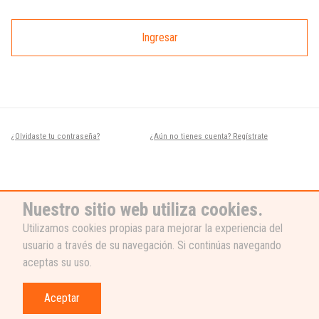
Ingresar
¿Olvidaste tu contraseña?
¿Aún no tienes cuenta? Regístrate
Nuestro sitio web utiliza cookies.
Utilizamos cookies propias para mejorar la experiencia del
usuario a través de su navegación. Si continúas navegando
¿NECESITAS AYUDA?
aceptas su uso.
Nuestro equipo de soporte está listo
para ayudarte, ¡escribenos! 👉
Aceptar