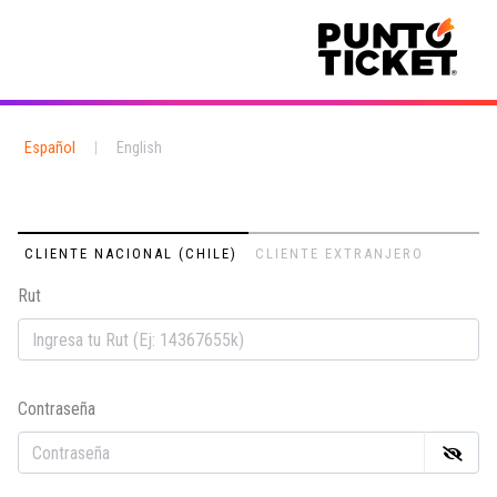
Español
|
English
CLIENTE NACIONAL (CHILE)
CLIENTE EXTRANJERO
Rut
Em
Contraseña
Co