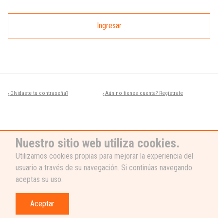
Ingresar
¿Olvidaste tu contraseña?
¿Aún no tienes cuenta? Regístrate
Nuestro sitio web utiliza cookies.
Utilizamos cookies propias para mejorar la experiencia del
usuario a través de su navegación. Si continúas navegando
¿NECESITAS AYUDA?
aceptas su uso.
Nuestro equipo de soporte está listo
para ayudarte, ¡escribenos! 👉
Aceptar