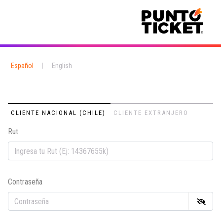
Español
|
English
CLIENTE NACIONAL (CHILE)
CLIENTE EXTRANJERO
Rut
Em
Contraseña
Co