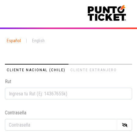
Español
|
English
CLIENTE NACIONAL (CHILE)
CLIENTE EXTRANJERO
Rut
Em
Contraseña
Co