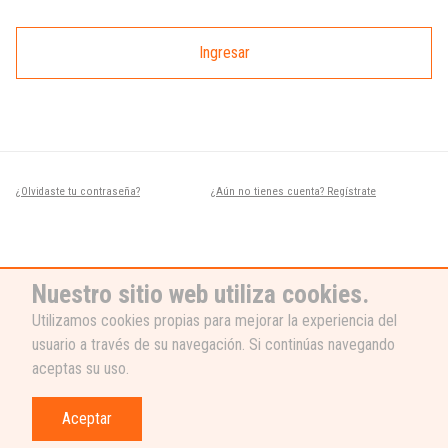
Ingresar
¿Olvidaste tu contraseña?
¿Aún no tienes cuenta? Regístrate
Nuestro sitio web utiliza cookies.
Utilizamos cookies propias para mejorar la experiencia del
usuario a través de su navegación. Si continúas navegando
¿NECESITAS AYUDA?
aceptas su uso.
Nuestro equipo de soporte está listo
para ayudarte, ¡escribenos! 👉
Aceptar