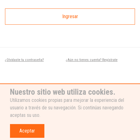
Ingresar
¿Olvidaste tu contraseña?
¿Aún no tienes cuenta? Regístrate
Nuestro sitio web utiliza cookies.
Utilizamos cookies propias para mejorar la experiencia del
usuario a través de su navegación. Si continúas navegando
¿NECESITAS AYUDA?
aceptas su uso.
Nuestro equipo de soporte está listo
para ayudarte, ¡escribenos! 👉
Aceptar