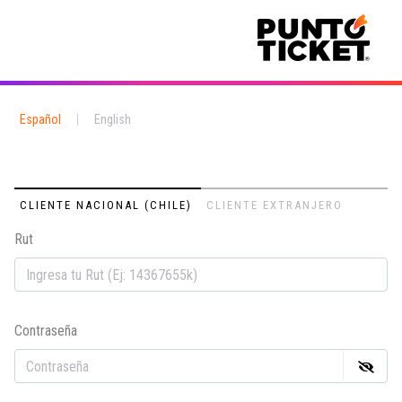
Español
|
English
CLIENTE NACIONAL (CHILE)
CLIENTE EXTRANJERO
Rut
Em
Contraseña
Co