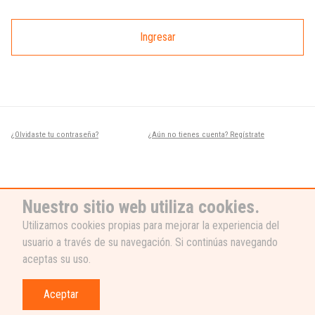
Ingresar
¿Olvidaste tu contraseña?
¿Aún no tienes cuenta? Regístrate
Nuestro sitio web utiliza cookies.
Utilizamos cookies propias para mejorar la experiencia del
usuario a través de su navegación. Si continúas navegando
¿NECESITAS AYUDA?
aceptas su uso.
Nuestro equipo de soporte está listo
para ayudarte, ¡escribenos! 👉
Aceptar