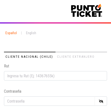
Español
|
English
CLIENTE NACIONAL (CHILE)
CLIENTE EXTRANJERO
Rut
Em
Contraseña
Co