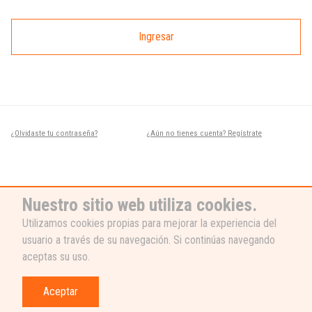
Ingresar
¿Olvidaste tu contraseña?
¿Aún no tienes cuenta? Regístrate
Nuestro sitio web utiliza cookies.
Utilizamos cookies propias para mejorar la experiencia del
usuario a través de su navegación. Si continúas navegando
¿NECESITAS AYUDA?
aceptas su uso.
Nuestro equipo de soporte está listo
para ayudarte, ¡escribenos! 👉
Aceptar