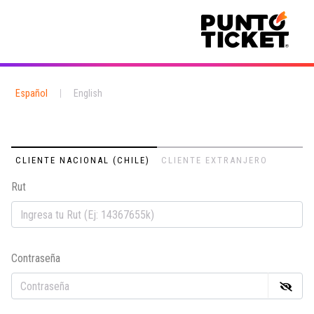
Español
|
English
CLIENTE NACIONAL (CHILE)
CLIENTE EXTRANJERO
Rut
Em
Contraseña
Co