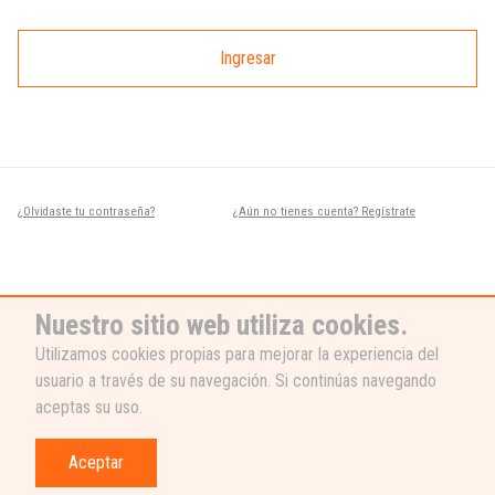
Ingresar
¿Olvidaste tu contraseña?
¿Aún no tienes cuenta? Regístrate
Nuestro sitio web utiliza cookies.
Utilizamos cookies propias para mejorar la experiencia del
usuario a través de su navegación. Si continúas navegando
¿NECESITAS AYUDA?
aceptas su uso.
Nuestro equipo de soporte está listo
para ayudarte, ¡escribenos! 👉
Aceptar