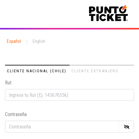
Español
|
English
CLIENTE NACIONAL (CHILE)
CLIENTE EXTRANJERO
Rut
Em
Contraseña
Co